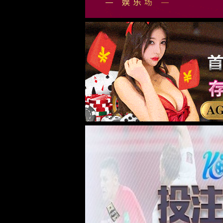
联系williamhill
加入williamhill
首页 <
现场展示
现场展示
使用现场
使用现场
使用现场