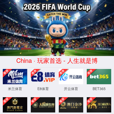
williamhill·中文官网-威廉世界
一流
williamhill中文官网网站
Shandong Linxiang Special Vehicle Manufacturing Co., Ltd.
专业制造大件运输设备
帮助客户成功 相伴客户成长
咨询服务热线：
15065073551
13869728305
网站首页
关于williamhill