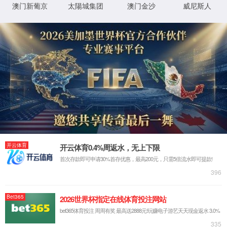
公司简介
研发团队
荣誉资质
产品中心
多轴类专用车
风电类运输专用车
矿山设备运输专用车
线轴类工程设备专用车
液压轴线模块和框架类
液压转向特种超低板
领导关怀
现场展示
客户使用现场
发货现场
新闻资讯
williamhill新闻